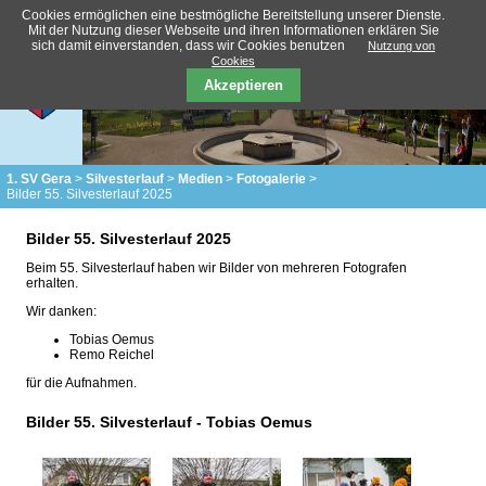
Cookies ermöglichen eine bestmögliche Bereitstellung unserer Dienste.
Mit der Nutzung dieser Webseite und ihren Informationen erklären Sie
sich damit einverstanden, dass wir Cookies benutzen
Nutzung von
Cookies
Akzeptieren
1. SV Gera
Silvesterlauf
Medien
Fotogalerie
Bilder 55. Silvesterlauf 2025
Bilder 55. Silvesterlauf 2025
Beim 55. Silvesterlauf haben wir Bilder von mehreren Fotografen
erhalten.
Wir danken:
Tobias Oemus
Remo Reichel
für die Aufnahmen.
Bilder 55. Silvesterlauf - Tobias Oemus