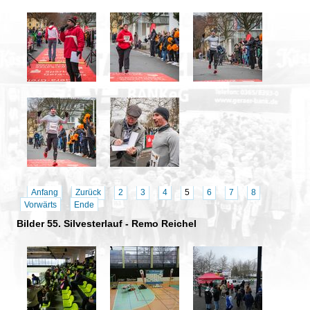
Anfang
Zurück
2
3
4
5
6
7
8
Vorwärts
Ende
Bilder 55. Silvesterlauf - Remo Reichel