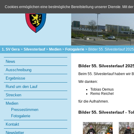
Cookies ermöglichen eine bestmögliche Bereitstellung unserer Dienste. Mit der
1. SV Gera
Silvesterlauf
Medien
Fotogalerie
Bilder 55. Silvesterlauf 2025
Navigation
News
überspringen
Bilder 55. Silvesterlauf 202
Ausschreibung
Beim 55. Silvesterlauf haben wir 
Ergebnisse
Wir danken:
Rund um den Lauf
Tobias Oemus
Remo Reichel
Strecken
für die Aufnahmen.
Medien
Pressestimmen
Bilder 55. Silvesterlauf - 
Fotogalerie
Kontakt
Newsletter