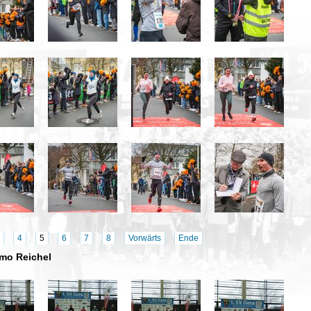
4
5
6
7
8
Vorwärts
Ende
Remo Reichel