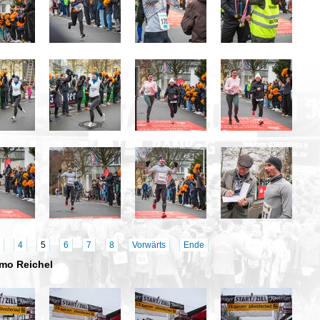
4
5
6
7
8
Vorwärts
Ende
Remo Reichel