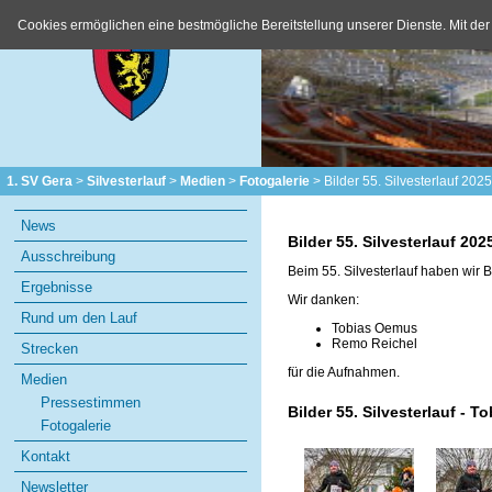
Cookies ermöglichen eine bestmögliche Bereitstellung unserer Dienste. Mit der
1. SV Gera
Silvesterlauf
Medien
Fotogalerie
Bilder 55. Silvesterlauf 2025
Navigation
News
überspringen
Bilder 55. Silvesterlauf 202
Ausschreibung
Beim 55. Silvesterlauf haben wir 
Ergebnisse
Wir danken:
Rund um den Lauf
Tobias Oemus
Remo Reichel
Strecken
für die Aufnahmen.
Medien
Pressestimmen
Bilder 55. Silvesterlauf - 
Fotogalerie
Kontakt
Newsletter