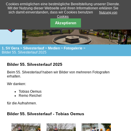
Cookies ermöglichen eine bestmögliche Bereitstellung unserer Dienste.
Mit der Nutzung dieser Webseite und ihren Informationen erklären Sie
sich damit einverstanden, dass wir Cookies benutzen
Nutzung von
Cookies
Akzeptieren
1. SV Gera
Silvesterlauf
Medien
Fotogalerie
Bilder 55. Silvesterlauf 2025
Bilder 55. Silvesterlauf 2025
Beim 55. Silvesterlauf haben wir Bilder von mehreren Fotografen
erhalten.
Wir danken:
Tobias Oemus
Remo Reichel
für die Aufnahmen.
Bilder 55. Silvesterlauf - Tobias Oemus