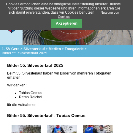
Cookies ermöglichen eine bestmögliche Bereitstellung unserer Dienste.
Mit der Nutzung dieser Webseite und ihren Informationen erklären Sie
sich damit einverstanden, dass wir Cookies benutzen
Nutzung von
Cookies
Akzeptieren
1. SV Gera
Silvesterlauf
Medien
Fotogalerie
Bilder 55. Silvesterlauf 2025
Bilder 55. Silvesterlauf 2025
Beim 55. Silvesterlauf haben wir Bilder von mehreren Fotografen
erhalten.
Wir danken:
Tobias Oemus
Remo Reichel
für die Aufnahmen.
Bilder 55. Silvesterlauf - Tobias Oemus