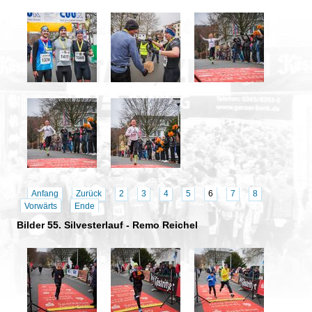
Anfang
Zurück
2
3
4
5
6
7
8
Vorwärts
Ende
Bilder 55. Silvesterlauf - Remo Reichel