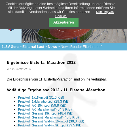
Cookies ermöglichen eine bestmögliche Bereitstellung unserer Dienste.
Mit der Nutzung dieser Webseite und ihren Informationen erklären Sie
sich damit einverstanden, dass wir Cookies benutzen
Nutzung von
Cookies
Akzeptieren
1. SV Gera
Elstertal-Lauf
News
News Reader Eltertal-Lauf
Ergebnisse Elstertal-Marathon 2012
2012-07-22 22:37
Die Ergebnisse vom 11. Elstertal-Marathon sind online verfügbar.
Vorläufige Ergebnisse 2012 - 11. Elstertal-Marathon
(31,6 KiB)
Protokoll_3x15km.pdf
(29,3 KiB)
Protokoll_3xMarathon.pdf
(59,8 KiB)
Protokoll_AK_15km.pdf
(54,3 KiB)
Protokoll_AK_Marathon.pdf
(48,4 KiB)
Protokoll_Gesamt_15km.pdf
(45,3 KiB)
Protokoll_Gesamt_Marathon.pdf
(30,3 KiB)
Protokoll_Gesamt_Walking10km.pdf
(29,5 KiB)
Protokoll_Gesamt_Walking5km.pdf