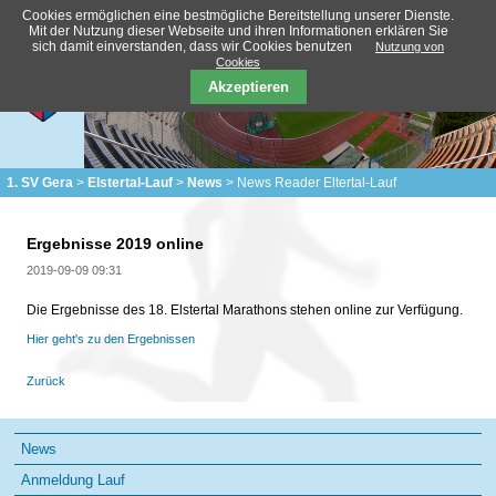
Cookies ermöglichen eine bestmögliche Bereitstellung unserer Dienste.
Mit der Nutzung dieser Webseite und ihren Informationen erklären Sie
sich damit einverstanden, dass wir Cookies benutzen
Nutzung von
Cookies
Akzeptieren
1. SV Gera
Elstertal-Lauf
News
News Reader Eltertal-Lauf
Ergebnisse 2019 online
2019-09-09 09:31
Die Ergebnisse des 18. Elstertal Marathons stehen online zur Verfügung.
Hier geht's zu den Ergebnissen
Zurück
Navigation
News
überspringen
Anmeldung Lauf