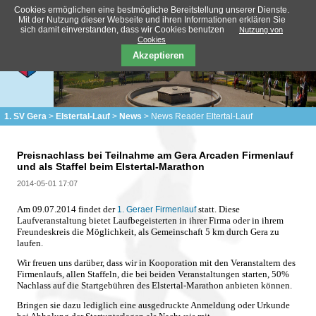
Cookies ermöglichen eine bestmögliche Bereitstellung unserer Dienste.
Mit der Nutzung dieser Webseite und ihren Informationen erklären Sie
sich damit einverstanden, dass wir Cookies benutzen
Nutzung von
Cookies
Akzeptieren
1. SV Gera
Elstertal-Lauf
News
News Reader Eltertal-Lauf
Preisnachlass bei Teilnahme am Gera Arcaden Firmenlauf
und als Staffel beim Elstertal-Marathon
2014-05-01 17:07
Am 09.07.2014 findet der
statt. Diese
1. Geraer Firmenlauf
Laufveranstaltung bietet Laufbegeisterten in ihrer Firma oder in ihrem
Freundeskreis die Möglichkeit, als Gemeinschaft 5 km durch Gera zu
laufen.
Wir freuen uns darüber, dass wir in Kooporation mit den Veranstaltern des
Firmenlaufs, allen Staffeln, die bei beiden Veranstaltungen starten,
50%
Nachlass auf die Startgebühren des Elstertal-Marathon anbieten können.
Bringen sie dazu lediglich
eine
ausgedruckte Anmeldung oder Urkunde