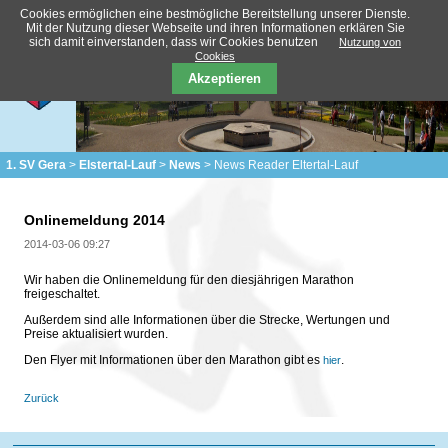
Cookies ermöglichen eine bestmögliche Bereitstellung unserer Dienste.
Mit der Nutzung dieser Webseite und ihren Informationen erklären Sie
sich damit einverstanden, dass wir Cookies benutzen
Nutzung von
Cookies
Akzeptieren
1. SV Gera
Elstertal-Lauf
News
News Reader Eltertal-Lauf
Onlinemeldung 2014
2014-03-06 09:27
Wir haben die Onlinemeldung für den diesjährigen Marathon
freigeschaltet.
Außerdem sind alle Informationen über die Strecke, Wertungen und
Preise aktualisiert wurden.
Den Flyer mit Informationen über den Marathon gibt es
.
hier
Zurück