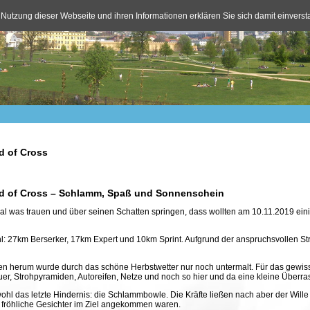
 Nutzung dieser Webseite und ihren Informationen erklären Sie sich damit einvers
d of Cross
d of Cross – Schlamm, Spaß und Sonnenschein
mal was trauen und über seinen Schatten springen, dass wollten am 10.11.2019 ei
l: 27km Berserker, 17km Expert und 10km Sprint. Aufgrund der anspruchsvollen St
en herum wurde durch das schöne Herbstwetter nur noch untermalt. Für das gewisse
er, Strohpyramiden, Autoreifen, Netze und noch so hier und da eine kleine Überr
hl das letzte Hindernis: die Schlammbowle. Die Kräfte ließen nach aber der Wille 
e fröhliche Gesichter im Ziel angekommen waren.