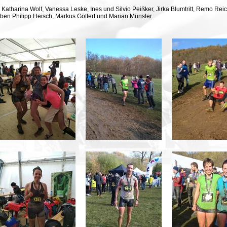
 Katharina Wolf, Vanessa Leske, Ines und Silvio Peißker, Jirka Blumtritt, Remo Rei
ben Philipp Heisch, Markus Göttert und Marian Münster.