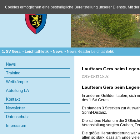
Cookies ermöglichen eine bestmögliche Bereitstellung unserer Dienste. Mit der
1. SV Gera
Leichtathletik
News
News Reader Leichtathletik
Navigation
News
überspringen
Laufteam Gera beim Legen
Training
2019-11-13 15:32
Wettkämpfe
Laufteam Gera beim Legen
Abteilung LA
In anderen Gefilden laufen, sich 
Kontakt
des 1.SV Geras.
Newsletter
Es standen 3 Strecken zur Auswah
Sprint-Distanz.
Datenschutz
Die schöne Natur um die 3 Gleich
Veranstaltung sorgten Gruben, Feu
Impressum
Die größte Herausforderung war wo
allen so stark, dass am Ende viel