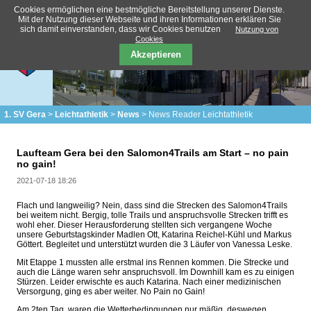
Cookies ermöglichen eine bestmögliche Bereitstellung unserer Dienste.
Mit der Nutzung dieser Webseite und ihren Informationen erklären Sie
sich damit einverstanden, dass wir Cookies benutzen
Nutzung von
Cookies
Akzeptieren
1. SV Gera
Leichtathletik
News
News Reader Leichtathletik
Laufteam Gera bei den Salomon4Trails am Start – no pain
no gain!
2021-07-18 18:26
Flach und langweilig? Nein, dass sind die Strecken des Salomon4Trails
bei weitem nicht. Bergig, tolle Trails und anspruchsvolle Strecken trifft es
wohl eher. Dieser Herausforderung stellten sich vergangene Woche
unsere Geburtstagskinder Madlen Ott, Katarina Reichel-Kühl und Markus
Göttert. Begleitet und unterstützt wurden die 3 Läufer von Vanessa Leske.
Mit Etappe 1 mussten alle erstmal ins Rennen kommen. Die Strecke und
auch die Länge waren sehr anspruchsvoll. Im Downhill kam es zu einigen
Stürzen. Leider erwischte es auch Katarina. Nach einer medizinischen
Versorgung, ging es aber weiter. No Pain no Gain!
Am 2ten Tag, waren die Wetterbedingungen nur mäßig, deswegen