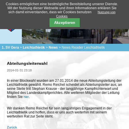
Cookies ermöglichen eine bestmögliche Bereitstellung unserer Dienste.
Mit der Nutzung dieser Webseite und ihren Informationen erklären Sie
sich damit einverstanden, dass wir Cookies benutzen
Nutzung von
Cookies
Akzeptieren
1. SV Gera
Leichtathletik
News
News Reader Leichtathletik
Abteilungsleiterwahl
2014-01-31 23:18
In einer Blockwahl wurden am 27.01.2014 die neue Abteilungsleitung der
Leichtathletik gewählt. Remo Reichel scheidet als Abteilungsleiter aus, an
seine Stelle tritt Stephan Krause - der langjährige Kampfrichterwart und
Mitglied des Landeskampfgerichtes. Alle weiteren Mitglieder der Leitung
finden Sie
.
hier
Wir danken Remo Reichel für sein langjähriges Engagement in der
Leichtathletik und hoffen, dass er uns auch weiterhin mit seinem
wertvollen Rat zur Seite steht.
Zurück