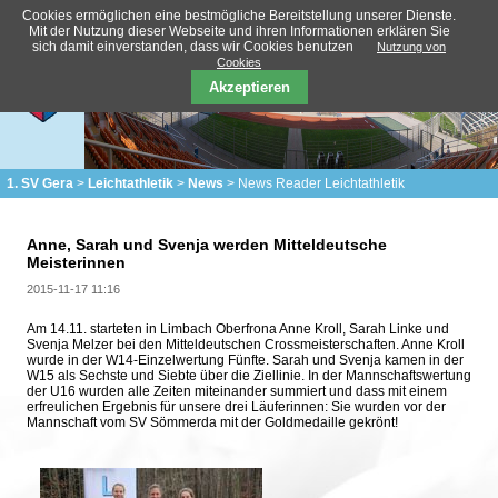
Cookies ermöglichen eine bestmögliche Bereitstellung unserer Dienste.
Mit der Nutzung dieser Webseite und ihren Informationen erklären Sie
sich damit einverstanden, dass wir Cookies benutzen
Nutzung von
Cookies
Akzeptieren
1. SV Gera
Leichtathletik
News
News Reader Leichtathletik
Anne, Sarah und Svenja werden Mitteldeutsche
Meisterinnen
2015-11-17 11:16
Am 14.11. starteten in Limbach Oberfrona Anne Kroll, Sarah Linke und
Svenja Melzer bei den Mitteldeutschen Crossmeisterschaften. Anne Kroll
wurde in der W14-Einzelwertung Fünfte. Sarah und Svenja kamen in der
W15 als Sechste und Siebte über die Ziellinie. In der Mannschaftswertung
der U16 wurden alle Zeiten miteinander summiert und dass mit einem
erfreulichen Ergebnis für unsere drei Läuferinnen: Sie wurden vor der
Mannschaft vom SV Sömmerda mit der Goldmedaille gekrönt!