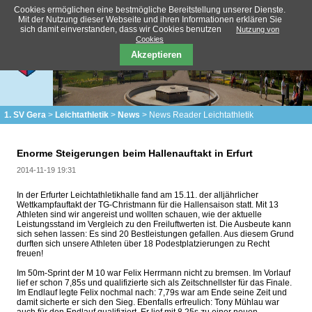
Cookies ermöglichen eine bestmögliche Bereitstellung unserer Dienste.
Mit der Nutzung dieser Webseite und ihren Informationen erklären Sie
sich damit einverstanden, dass wir Cookies benutzen
Nutzung von
Cookies
Akzeptieren
1. SV Gera
Leichtathletik
News
News Reader Leichtathletik
Enorme Steigerungen beim Hallenauftakt in Erfurt
2014-11-19 19:31
In der Erfurter Leichtathletikhalle fand am 15.11. der alljährlicher
Wettkampfauftakt der TG-Christmann für die Hallensaison statt. Mit 13
Athleten sind wir angereist und wollten schauen, wie der a
ktuelle
Leistungsstand im Vergleich zu den Freiluftwerten ist. Die Ausbeute kann
sich sehen lassen: Es sind 20 Bestleistungen gefallen. Aus diesem Grund
durften sich unsere Athleten über 18 Podestplatzierungen zu Recht
freuen!
Im 50m-Sprint der M 10 war Felix Herrmann nicht zu bremsen. Im Vorlauf
lief er schon 7,85s und qualifizierte sich als Zeitschnellster für das Finale.
Im Endlauf legte Felix nochmal nach: 7,79s war am Ende seine Zeit und
damit sicherte er sich den Sieg. Ebenfalls erfreulich: Tony Mühlau war