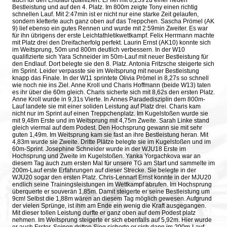
auch für den Endlauf qualifiziert. Er lief mit 8,25s zu einer neuen
Bestleistung und auf den 4. Platz. Im 800m zeigte Tony einen richtig
schnellen Lauf. Mit 2:47min ist er nicht nur eine starke Zeit gelaufen,
sondern kletterte auch ganz oben auf das Treppchen. Sascha Prömel (AK
9) lief ebenso ein gutes Rennen und wurde mit 2:59min Zweiter. Es war
für ihn übrigens der erste Leichtathletikwettkampf. Felix Herrmann machte
mit Platz drei den Dreifacherfolg perfekt. Laurin Ernst (AK10) konnte sich
im Weitsprung, 50m und 800m deutlich verbessern. In der W10
qualifizierte sich Yara Schneider im 50m-Lauf mit neuer Bestleistung für
den Endlauf. Dort belegte sie den 8. Platz. Antonia Fritzsche steigerte sich
im Sprint. Leider verpasste sie im Weitsprung mit neuer Bestleistung
knapp das Finale. In der W11 sprintete Olivia Prömel in 8,27s so schnell
wie noch nie ins Ziel. Anne Kroll und Charis Hoffmann (beide W13) taten
es ihr über die 60m gleich. Charis sicherte sich mit 8,62s den ersten Platz.
Anne Kroll wurde in 9,31s Vierte. In Annes Paradedisziplin dem 800m-
Lauf landete sie mit einer soliden Leistung auf Platz drei. Charis kam
nicht nur im Sprint auf einen Treppchenplatz. Im Kugelstoßen wurde sie
mit 9,48m Erste und im Weitsprung mit 4,75m Zweite. Sarah Linke stand
gleich viermal auf dem Podest. Den Hochsprung gewann sie mit sehr
guten 1,49m. Im Weitsprung kam sie fast an ihre Bestleistung heran. Mit
4,83m wurde sie Zweite. Dritte Plätze belegte sie im Kugelstoßen und im
60m-Sprint. Josephine Schneider wurde in der WJU18 Erste im
Hochsprung und Zweite im Kugelstoßen. Yanka Yorgachkova war an
diesem Tag auch zum ersten Mal für unsere TG am Start und sammelte im
200m-Lauf erste Erfahrungen auf dieser Strecke. Sie belegte in der
WJU20 sogar den ersten Platz. Chris-Lennart Ernst konnte in der MJU20
endlich seine Trainingsleistungen im Wettkampf abrufen. Im Hochsprung
überquerte er souverän 1,85m. Damit steigerte er seine Bestleistung um
9cm! Selbst die 1,88m wären an diesem Tag möglich gewesen. Aufgrund
der vielen Sprünge, ist ihm am Ende ein wenig die Kraft ausgegangen.
Mit dieser tollen Leistung durfte er ganz oben auf dem Podest platz
nehmen. Im Weitsprung steigerte er sich ebenfalls auf 5,92m. Hier wurde