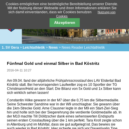
Cookies ermöglichen eine bestmögliche Bereitstellung unserer Dienste.
Mit der Nutzung dieser Webseite und ihren Informationen erklären Sie
sich damit einverstanden, dass wir Cookies benutzen
Nutzung von
Cookies
Akzeptieren
1. SV Gera
Leichtathletik
News
News Reader Leichtathletik
Fünfmal Gold und einmal Silber in Bad Köstritz
2016-04-11 10:27
Am 09.04. fand der alljährliche Frühjahrsscrosslauf des LAV Elstertal Bad
Köstritz statt. Bei hervorragenden Laufwetter zog es 10 Sportler der TG
Christmann/Held an den Start. Die Bilanz von 5x Gold und 1x Silber kann
sich wirklich sehen lassen!
Constantin Hilke gewann in der M7 über die 0,75 km die Silbermedaille.
Seine Schwester Sandrine war in der W9 unschlagbar. Sie gewann über
die 1km-Strecke Gold. Arne Clausner legte in der M9 ein Start-Ziel-Sieg
hin und holte sich bei der Siegerehrung die verdiente Goldmedaille ab. In
der M10 machte Till Dölitzscher dank eines sehenswerten Endspurts
seinen ersten Crosslaufsieg über die 1 km perfekt. Tara Kroll zeigte schon
in Altenburg und im Mühltal, dass sie gut aufgelegt ist. Das bewies sie
auch wieder in Bad Köstritz. Hier sicherte sie sich vor Dauerrivalin Tine