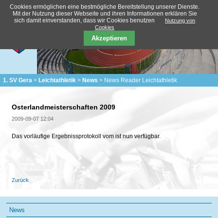
Cookies ermöglichen eine bestmögliche Bereitstellung unserer Dienste.
Mit der Nutzung dieser Webseite und ihren Informationen erklären Sie
sich damit einverstanden, dass wir Cookies benutzen
Nutzung von
Cookies
Akzeptieren
1. SV Gera
Leichtathletik
News
News Reader Leichtathletik
Osterlandmeisterschaften 2009
2009-09-07 12:04
Das vorläufige Ergebnissprotokoll vom ist nun verfügbar.
Zurück
Navigation
News
überspringen