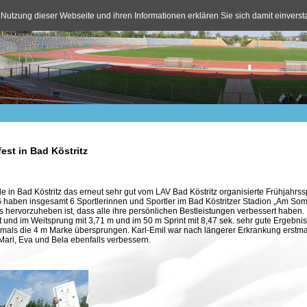
 Nutzung dieser Webseite und ihren Informationen erklären Sie sich damit einvers
est in Bad Köstritz
in Bad Köstritz das erneut sehr gut vom LAV Bad Köstritz organisierte Frühjahrs
G haben insgesamt 6 Sportlerinnen und Sportler im Bad Köstritzer Stadion „Am S
ervorzuheben ist, dass alle ihre persönlichen Bestleistungen verbessert haben. Di
 und im Weitsprung mit 3,71 m und im 50 m Sprint mit 8,47 sek. sehr gute Ergebniss
stmals die 4 m Marke übersprungen. Karl-Emil war nach längerer Erkrankung erstma
Mari, Eva und Bela ebenfalls verbessern.