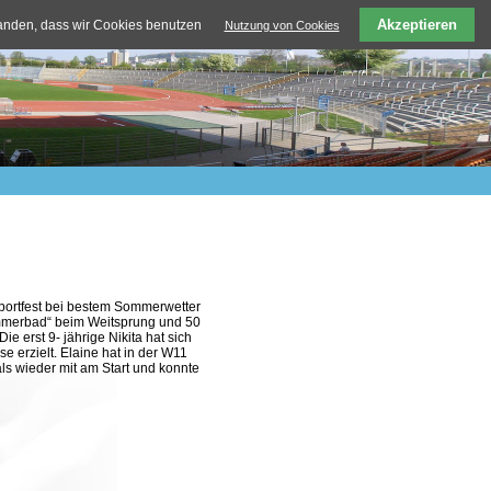
Akzeptieren
tanden, dass wir Cookies benutzen
Nutzung von Cookies
sportfest bei bestem Sommerwetter
ommerbad“ beim Weitsprung und 50
e erst 9- jährige Nikita hat sich
e erzielt. Elaine hat in der W11
ls wieder mit am Start und konnte