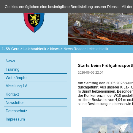
Cookies ermöglichen eine bestmögliche Bereitstellung unserer Dienste. Mit der
1. SV Gera
Leichtathletik
News
News Reader Leichtathletik
Navigation
News
überspringen
Starts beim Frühjahrssportf
Training
2026-06-03 22:04
Wettkämpfe
Am Samstag den 30.05.2026 wurde 
Abteilung LA
durchgeführt. Aus unserer KiLa-T
m Sprint teilgenommen. Besonders h
Kontakt
der Konkurrenz in der W10 gestellt
mit ihrer Bestweite von 4,04 m er
Newsletter
seine Bestleistungen ebenso wie 
Datenschutz
Impressum