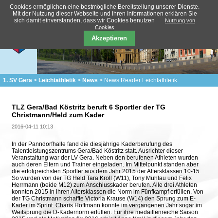
Cookies ermöglichen eine bestmögliche Bereitstellung unserer Dienste.
Mit der Nutzung dieser Webseite und ihren Informationen erklären Sie
sich damit einverstanden, dass wir Cookies benutzen
Nutzung von
Cookies
Akzeptieren
1. SV Gera
Leichtathletik
News
News Reader Leichtathletik
TLZ Gera/Bad Köstritz beruft 6 Sportler der TG
Christmann/Held zum Kader
2016-04-11 10:13
In der Panndorfhalle fand die diesjährige Kaderberufung des
Talentleistungszentrums Gera/Bad Köstritz statt. Ausrichter dieser
Veranstaltung war der LV Gera. Neben den berufenen Athleten wurden
auch deren Eltern und Trainer eingeladen. Im Mittelpunkt standen aber
die erfolgreichsten Sportler aus dem Jahr 2015 der Altersklassen 10-15.
So wurden von der TG Held Tara Kroll (W11), Tony Mühlau und Felix
Herrmann (beide M12) zum Anschlusskader berufen. Alle drei Athleten
konnten 2015 in ihren Altersklassen die Norm im Fünfkampf erfüllen. Von
der TG Christmann schaffte Victoria Krause (W14) den Sprung zum E-
Kader im Sprint. Charis Hoffmann konnte im vergangenen Jahr sogar im
Weitsprung die D-Kadernorm erfüllen. Für ihre medaillenreiche Saison