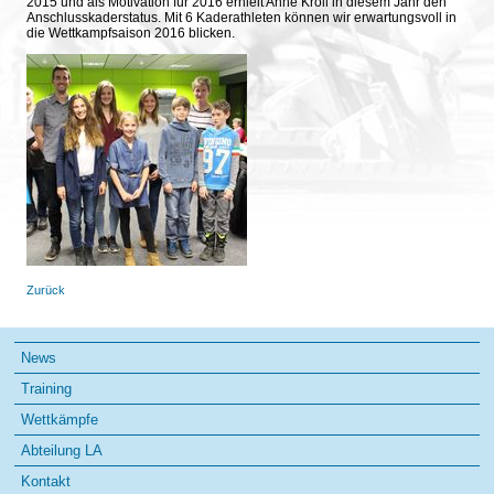
2015 und als Motivation für 2016 erhielt Anne Kroll in diesem Jahr den
Anschlusskaderstatus. Mit 6 Kaderathleten können wir erwartungsvoll in
die Wettkampfsaison 2016 blicken.
Zurück
Navigation
News
überspringen
Training
Wettkämpfe
Abteilung LA
Kontakt