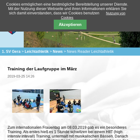
Cookies ermöglichen eine bestmögliche Bereitstellung unserer Dienste.
Mit der Nutzung dieser Webseite und ihren Informationen erklären Sie
sich damit einverstanden, dass wir Cookies benutzen
Nutzung von
Cookies
Akzeptieren
1. SV Gera
Leichtathletik
News
News Reader Leichtathletik
Training der Laufgruppe im März
2019-03-25 14:26
Zum internationalen Frauentag am 08.03.2019 gab es ein besonderes
Training. Als erstes hieß es 1 Stunde schwitzen bei einem HIIT (high
intensiv intevall) Training, untermalt mit musikalischen Bässen. Danach