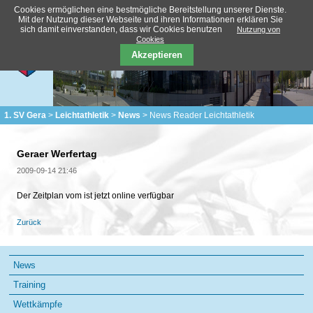
Cookies ermöglichen eine bestmögliche Bereitstellung unserer Dienste.
Mit der Nutzung dieser Webseite und ihren Informationen erklären Sie
sich damit einverstanden, dass wir Cookies benutzen
Nutzung von
Cookies
Akzeptieren
1. SV Gera
Leichtathletik
News
News Reader Leichtathletik
Geraer Werfertag
2009-09-14 21:46
Der Zeitplan vom ist jetzt online verfügbar
Zurück
Navigation
News
überspringen
Training
Wettkämpfe