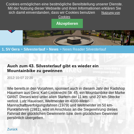
Cookies ermöglichen eine bestmögliche Bereitstellung unserer Dienste.
Mit der Nutzung dieser Webseite und ihren Informationen erklären Sie
sich damit einverstanden, dass wir Cookies benutzen
Nutzung von
Cookies
Akzeptieren
1. SV Gera
Silvesterlauf
News
News Reader Silvesterlauf
Auch zum 43. Silvesterlauf gibt es wieder ein
Mountainbike zu gewinnen
2012-10-07 22:20
Wie bereits in den Vorjahren, sponsert auch in diesem Jahr der Radshop
Haueisen aus Gera, Karl-Liebknecht-Str. 45, ein Mountainbike der Marke
GIANT. Dieses wird unter allen Startern der 11 km- und 20 km-Strecke
verlost. Lutz Haueisen, Weltmeister im 4000-Meter-
Mannschaftsverfolgungsfahren (1979) und Weltmeister im 50 km-
Punktefahren (1981), wird im Anschluss an die Siegerehrung dieses
Fahrrad der glücklichen Gewinnerin bzw. dem glücklichen Gewinner
persönlich übergeben.
Zurück