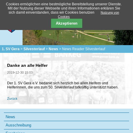
Cookies ermöglichen eine bestmögliche Bereitstellung unserer Dienste.
Mit der Nutzung dieser Webseite und ihren Informationen erklären Sie
sich damit einverstanden, dass wir Cookies benutzen
Nutzung von
Cookies
Akzeptieren
1. SV Gera
Silvesterlauf
News
News Reader Silvesterlauf
Danke an alle Helfer
2019-12-30 15:03
Der 1. SV Gera e.V. bedankt sich herzlich bei allen Helfern und
Helferinnen, die uns zum 50. Silvesterlauf tatkräftig unterstützt haben.
Zurück
Navigation
News
überspringen
Ausschreibung