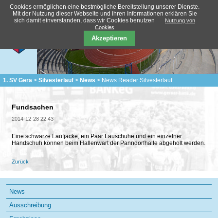
Cookies ermöglichen eine bestmögliche Bereitstellung unserer Dienste.
Mit der Nutzung dieser Webseite und ihren Informationen erklären Sie
sich damit einverstanden, dass wir Cookies benutzen
Nutzung von
Cookies
Akzeptieren
1. SV Gera
Silvesterlauf
News
News Reader Silvesterlauf
Fundsachen
2014-12-28 22:43
Eine schwarze Laufjacke, ein Paar Lauschuhe und ein einzelner
Handschuh können beim Hallenwart der Panndorfhalle abgeholt werden.
Zurück
Navigation
News
überspringen
Ausschreibung