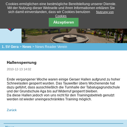
Cookies ermöglichen eine bestmögliche Bereitstellung unserer Dienste.
Mit der Nutzung dieser Webseite und ihren Informationen erklären Sie
sich damit einverstanden, dass wir Cookies benutzen
Nutzung von
Cookies
Akzeptieren
1. SV Gera
News
News Reader Verein
Hallensperrung
2010-12-13 14:02
Ende vergangener Woche waren einige Geraer Hallen aufgrund zu hoher
Schneelasten gesperrt wurden. Das Tauwetter übers Wochenende hat
dazu geführt, dass ausschließlich die Turnhalle der Tabalugagrundschule
und der Grundschule Aga bis auf Widerruf gesperrt bleiben.
Da diese Hallen jedoch von uns nicht für den Trainingsbetrieb genutzt
werden ist wieder uneingeschränktes Training möglich.
Zurück
Navigation