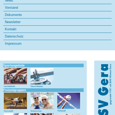
News
überspringen
Vorstand
Dokumente
Newsletter
Kontakt
Datenschutz
Impressum
Sportangebote
Leichtathletik
Gewichtheben
Freizeitgruppen
Volleyball
Gymnastik
Schwimmen