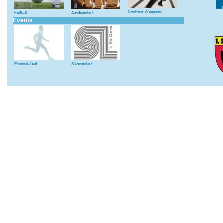
Northstar Weaponry
Fußball
Ausdauerlauf
Events
Elstertal-Lauf
Silvesterlauf