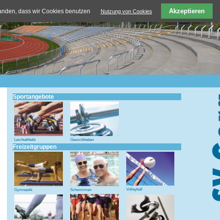
Akzeptieren
tanden, dass wir Cookies benutzen
Nutzung von Cookies
Sportangebote
Leichtathletik
Gewichtheben
Freizeitgruppen
Volleyball
Gymnastik
Schwimmen