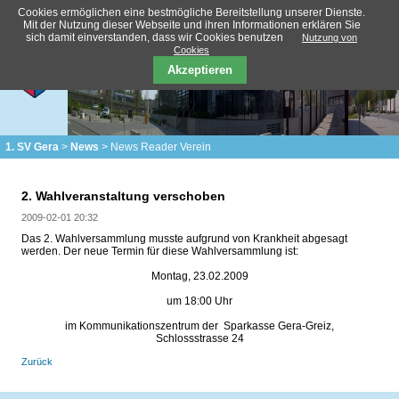
Cookies ermöglichen eine bestmögliche Bereitstellung unserer Dienste.
Mit der Nutzung dieser Webseite und ihren Informationen erklären Sie
sich damit einverstanden, dass wir Cookies benutzen
Nutzung von
Cookies
Akzeptieren
1. SV Gera
News
News Reader Verein
2. Wahlveranstaltung verschoben
2009-02-01 20:32
Das 2. Wahlversammlung musste aufgrund von Krankheit abgesagt
werden. Der neue Termin für diese Wahlversammlung ist:
Montag, 23.02.2009
um 18:00 Uhr
im Kommunikationszentrum der Sparkasse Gera-Greiz,
Schlossstrasse 24
Zurück