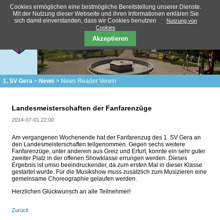
Cookies ermöglichen eine bestmögliche Bereitstellung unserer Dienste.
Mit der Nutzung dieser Webseite und ihren Informationen erklären Sie
sich damit einverstanden, dass wir Cookies benutzen
Nutzung von
Cookies
Akzeptieren
1. SV Gera
News
News Reader Verein
Landesmeisterschaften der Fanfarenzüge
2014-07-01 22:00
Am vergangenen Wochenende hat der Fanfarenzug des 1. SV Gera an
den Landesmeisterschaften teilgenommen. Gegen sechs weitere
Fanfarenzüge, unter anderem aus Greiz und Erfurt, konnte ein sehr guter
zweiter Platz in der offenen Showklasse errungen werden. Dieses
Ergebnis ist umso beeindruckender, da zum ersten Mal in dieser Klasse
gestartet wurde. Für die Musikshow muss zusätzlich zum Musizieren eine
gemeinsame Choreographie gelaufen werden.
Herzlichen Glückwunsch an alle Teilnehmer!
Zurück