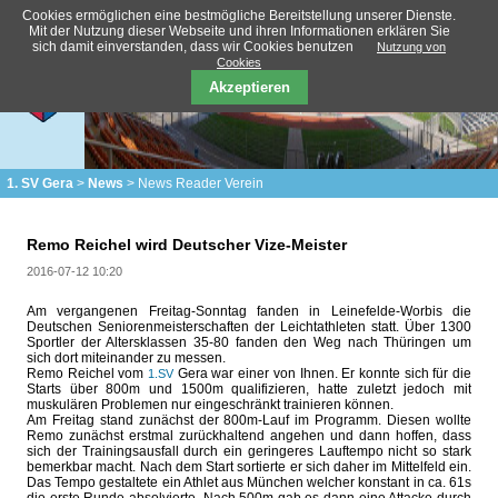
Cookies ermöglichen eine bestmögliche Bereitstellung unserer Dienste.
Mit der Nutzung dieser Webseite und ihren Informationen erklären Sie
sich damit einverstanden, dass wir Cookies benutzen
Nutzung von
Cookies
Akzeptieren
1. SV Gera
News
News Reader Verein
Remo Reichel wird Deutscher Vize-Meister
2016-07-12 10:20
Am vergangenen Freitag-Sonntag fanden in Leinefelde-Worbis die
Deutschen Seniorenmeisterschaften der Leichtathleten statt. Über 1300
Sportler der Altersklassen 35-80 fanden den Weg nach Thüringen um
sich dort miteinander zu messen.
Remo Reichel vom
Gera war einer von Ihnen. Er konnte sich für die
1.SV
Starts über 800m und 1500m qualifizieren, hatte zuletzt jedoch mit
muskulären Problemen nur eingeschränkt trainieren können.
Am Freitag stand zunächst der 800m-Lauf im Programm. Diesen wollte
Remo zunächst erstmal zurückhaltend angehen und dann hoffen, dass
sich der Trainingsausfall durch ein geringeres Lauftempo nicht so stark
bemerkbar macht. Nach dem Start sortierte er sich daher im Mittelfeld ein.
Das Tempo gestaltete ein Athlet aus München welcher konstant in ca. 61s