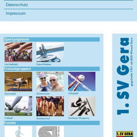
Datenschutz
Impressum
Sportangebote
Leichtathletik
Gewichtheben
Freizeitgruppen
Volleyball
Gymnastik
Schwimmen
Fußball
Northstar Weaponry
Ausdauerlauf
Events