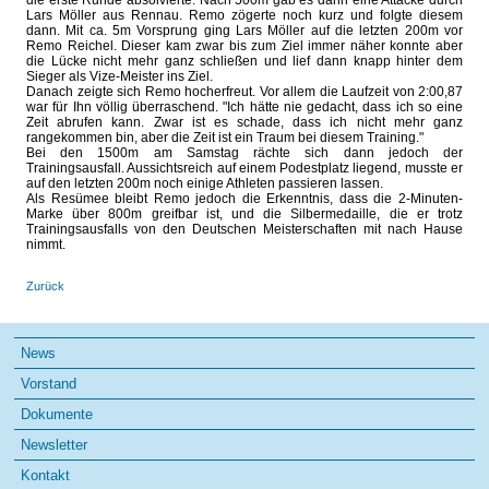
die erste Runde absolvierte. Nach 500m gab es dann eine Attacke durch
Lars Möller aus Rennau. Remo zögerte noch kurz und folgte diesem
dann. Mit ca. 5m Vorsprung ging Lars Möller auf die letzten 200m vor
Remo Reichel. Dieser kam zwar bis zum Ziel immer näher konnte aber
die Lücke nicht mehr ganz schließen und lief dann knapp hinter dem
Sieger als Vize-Meister ins Ziel.
Danach zeigte sich Remo hocherfreut. Vor allem die Laufzeit von 2:00,87
war für Ihn völlig überraschend. "Ich hätte nie gedacht, dass ich so eine
Zeit abrufen kann. Zwar ist es schade, dass ich nicht mehr ganz
rangekommen bin, aber die Zeit ist ein Traum bei diesem Training."
Bei den 1500m am Samstag rächte sich dann jedoch der
Trainingsausfall. Aussichtsreich auf einem Podestplatz liegend, musste er
auf den letzten 200m noch einige Athleten passieren lassen.
Als Resümee bleibt Remo jedoch die Erkenntnis, dass die 2-Minuten-
Marke über 800m greifbar ist, und die Silbermedaille, die er trotz
Trainingsausfalls von den Deutschen Meisterschaften mit nach Hause
nimmt.
Zurück
Navigation
News
überspringen
Vorstand
Dokumente
Newsletter
Kontakt