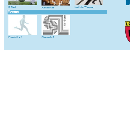
Northstar Weaponry
Fußball
Ausdauerlauf
Events
Elstertal-Lauf
Silvesterlauf