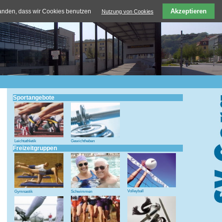
Akzeptieren
tanden, dass wir Cookies benutzen
Nutzung von Cookies
Sportangebote
Leichtathletik
Gewichtheben
Freizeitgruppen
Volleyball
Gymnastik
Schwimmen