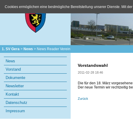
Cookies ermöglichen eine bestmögliche Bereitstellung unserer Dienste. Mit der
1. SV Gera
News
News Reader Verein
Navigation
News
überspringen
Vorstandswahl
Vorstand
2011-02-28 18:46
Dokumente
Die für den 18. März vorgesehene
Newsletter
Der neue Termin wir rechtzeitig 
Kontakt
Zurück
Datenschutz
Impressum