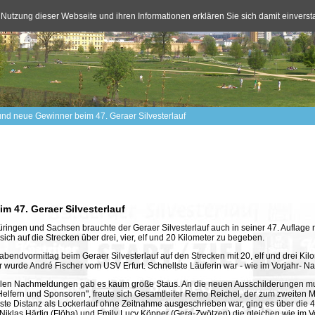
 Nutzung dieser Webseite und ihren Informationen erklären Sie sich damit einvers
und neue Gewinner beim 47. Geraer Silvesterlauf
m 47. Geraer Silvesterlauf
ringen und Sachsen brauchte der Geraer Silvesterlauf auch in seiner 47. Auflage 
sich auf die Strecken über drei, vier, elf und 20 Kilometer zu begeben.
bendvormittag beim Geraer Silvesterlauf auf den Strecken mit 20, elf und drei Ki
er wurde André Fischer vom USV Erfurt. Schnellste Läuferin war - wie im Vorjahr-
 vielen Nachmeldungen gab es kaum große Staus. An die neuen Ausschilderungen m
elfern und Sponsoren", freute sich Gesamtleiter Remo Reichel, der zum zweiten Ma
ste Distanz als Lockerlauf ohne Zeitnahme ausgeschrieben war, ging es über die 4
iklas Härtig (Flöha) und Emily Lucy Köpper (Gera-Zwötzen) die gleichen wie im Vo