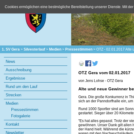
Cookies ermöglichen eine bestmögliche Bereitstellung unserer Dienste. Mit der
1. SV Gera
Silvesterlauf
Medien
Pressestimmen
OTZ - 02.01.2017 Alte 
Navigation
News
überspringen
Ausschreibung
OTZ Gera vom 02.01.2017
Ergebnisse
von Jens Lohse - OTZ Gera
Rund um den Lauf
Alte und neue Gewinner bei
Strecken
Gera. Die große Konkurrenz in Thü
sich an der Panndorfhalle ein, um 
Medien
Rund 1000 Sportler sind am Sonna
Pressestimmen
gestartet. Sieger über 20 Kilomet
Fotogalerie
"Es hat alles gepasst. Trotz der
Kontakt
gewöhnen. Unser Dank gilt allen H
der Hand hielt. Während die kürze
Newsletter
waren mit den Nachwuchsläufern N