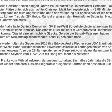
eue Gewinner. Nach einigen Jahren Pause hatten die Halberstädter Germania-Läu
n vier Plätze unter sich ausmachte. Christoph Malik behauptete sich in 42:08 Minu
Berg habe ich mich abgesetzt und dann den Vorsprung nur noch verwaltet. Ich hat
u können", so der 28-jährige. Rang drei ging an den Hermsdorfer Sebastian Har
es Jahr warten muss.
ndorfhalle hatte Daniela Oemus vom SV Blau-Weiß Bürgel gleich die schnellsten Bei
r ziemlich konkurrenzlos. Das erhoffte Duell mit der Ex-Geraerin Astrid Hartenstei
n konnte. "Das ist eine sehr schöne Strecke. Gerade die Bergab-Passagen haben mir 
nikum am Neujahrstag schon wieder Dienst zu schieben hatte.
wiederholten die Sieger von 2015 ihre Erfolge. Andre Fischer vom USV Erfurt hatte
r Micha Bähr. "Auf der schönsten Silvesterlaufstrecke in Thüringen bin ich von 
m mir entgegen", so der 29-Jährige, der seine Siegerzeit vom letzten Mal um zwei M
astian Seyfarth vom 1. SV Gera mit Rang drei mehr als zufrieden.
e Franke vom Mühltallaufverein darum durchzuhalten. Ein halbes Jahr hatte die 38
er wieder trainieren. Das als Siegprämie ausgelobte Fahrrad kann deshalb in Zuku