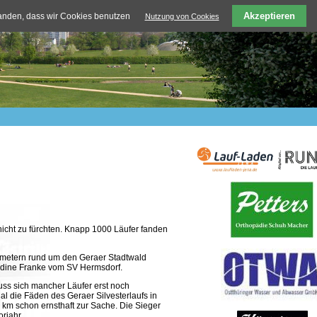
Akzeptieren
tanden, dass wir Cookies benutzen
Nutzung von Cookies
nicht zu fürchten. Knapp 1000 Läufer fanden
lometern rund um den Geraer Stadtwald
 Nadine Franke vom SV Hermsdorf.
uss sich mancher Läufer erst noch
l die Fäden des Geraer Silvesterlaufs in
 km schon ernsthaft zur Sache. Die Sieger
rjahr.