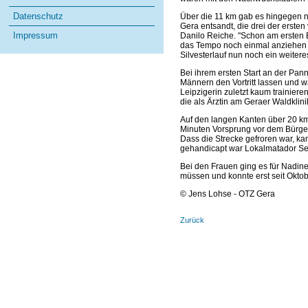
Datenschutz
Über die 11 km gab es hingegen n
Gera entsandt, die drei der erste
Impressum
Danilo Reiche. "Schon am ersten 
das Tempo noch einmal anziehen z
Silvesterlauf nun noch ein weiter
Bei ihrem ersten Start an der Pan
Männern den Vortritt lassen und wa
Leipzigerin zuletzt kaum trainiere
die als Ärztin am Geraer Waldkli
Auf den langen Kanten über 20 km 
Minuten Vorsprung vor dem Bürgele
Dass die Strecke gefroren war, ka
gehandicapt war Lokalmatador Seb
Bei den Frauen ging es für Nadin
müssen und konnte erst seit Oktob
© Jens Lohse - OTZ Gera
Zurück