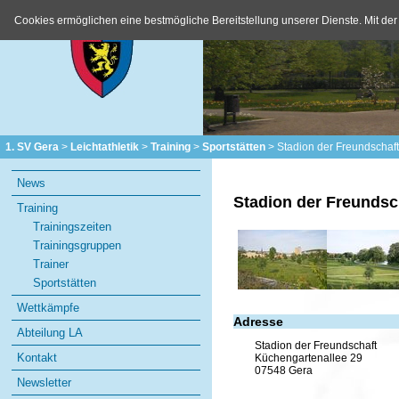
Cookies ermöglichen eine bestmögliche Bereitstellung unserer Dienste. Mit der
1. SV Gera
Leichtathletik
Training
Sportstätten
Stadion der Freundschaf
Navigation
News
überspringen
Stadion der Freundsc
Training
Trainingszeiten
Trainingsgruppen
Trainer
Sportstätten
Wettkämpfe
Adresse
Abteilung LA
Stadion der Freundschaft
Kontakt
Küchengartenallee 29
07548 Gera
Newsletter