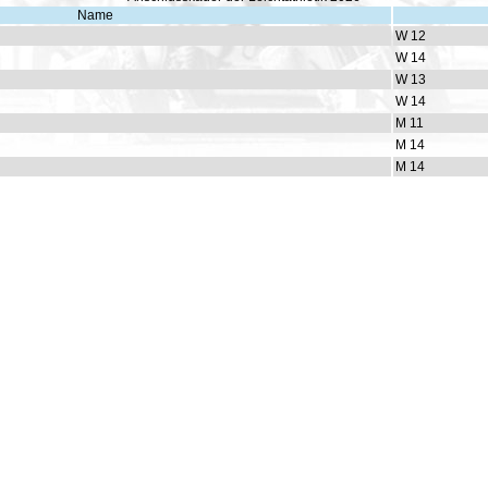
Name
W 12
W 14
W 13
W 14
M 11
M 14
M 14