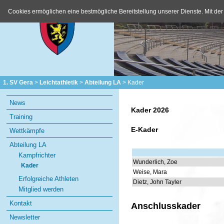
Cookies ermöglichen eine bestmögliche Bereitstellung unserer Dienste. Mit der
1. SV Gera
Leichtathletik
Abteilung LA
Kader
Navigation
News
überspringen
Kader 2026
Training
E-Kader
Wettkämpfe
Abteilung LA
Kampfrichter
Wunderlich, Zoe
Kader
Weise, Mara
Erfolgreiche Athleten
Dietz, John Tayler
Mitglied werden
Kontakt
Anschlusskader
Newsletter