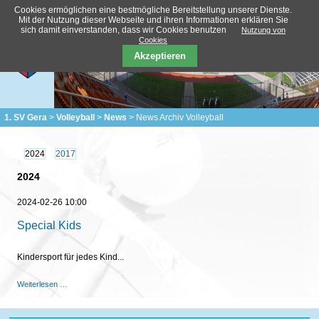
Cookies ermöglichen eine bestmögliche Bereitstellung unserer Dienste.
Mit der Nutzung dieser Webseite und ihren Informationen erklären Sie
sich damit einverstanden, dass wir Cookies benutzen
Nutzung von
Cookies
Akzeptieren
1. SV Gera
Volleyball
News
News Archiv Volleyball
2024
2017
2024
2024-02-26 10:00
Special Kids
Kindersport für jedes Kind...
Special
Weiterlesen …
Kids