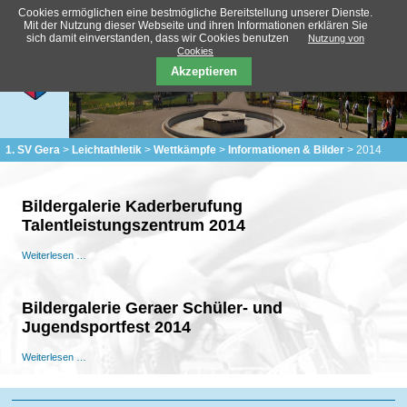
Cookies ermöglichen eine bestmögliche Bereitstellung unserer Dienste.
Mit der Nutzung dieser Webseite und ihren Informationen erklären Sie
sich damit einverstanden, dass wir Cookies benutzen
Nutzung von
Cookies
Akzeptieren
1. SV Gera
Leichtathletik
Wettkämpfe
Informationen & Bilder
2014
Bildergalerie Kaderberufung
Talentleistungszentrum 2014
Bildergalerie
Weiterlesen …
Kaderberufung
Talentleistungszentrum
2014
Bildergalerie Geraer Schüler- und
Jugendsportfest 2014
Bildergalerie
Weiterlesen …
Geraer
Schüler-
und
Navigation