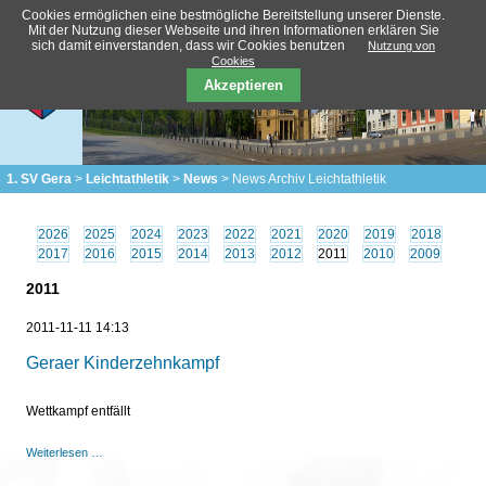
Cookies ermöglichen eine bestmögliche Bereitstellung unserer Dienste.
Mit der Nutzung dieser Webseite und ihren Informationen erklären Sie
sich damit einverstanden, dass wir Cookies benutzen
Nutzung von
Cookies
Akzeptieren
1. SV Gera
Leichtathletik
News
News Archiv Leichtathletik
2026
2025
2024
2023
2022
2021
2020
2019
2018
2017
2016
2015
2014
2013
2012
2011
2010
2009
2011
2011-11-11 14:13
Geraer Kinderzehnkampf
Wettkampf entfällt
Geraer
Weiterlesen …
Kinderzehnkampf