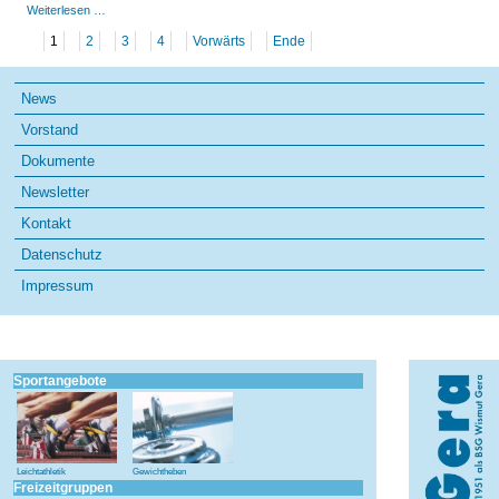
Landesmeisterschaft
Weiterlesen …
Block
-
1
2
3
4
Vorwärts
Ende
Mehrkampf
in
Ohrdruf
Navigation
News
überspringen
Vorstand
Dokumente
Newsletter
Kontakt
Datenschutz
Impressum
Sportangebote
Leichtathletik
Gewichtheben
Freizeitgruppen