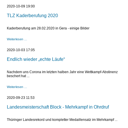
in
2020-10-09 19:00
Neuer
Landschaft
TLZ Kaderberufung 2020
Ronneburg
Kaderberufung am 28.02.2020 in Gera - einige Bilder
TLZ
Weiterlesen …
Kaderberufung
2020
2020-10-03 17:05
Endlich wieder „echte Läufe“
Nachdem uns Corona im letzten halben Jahr eine Wettkampf-Abstinenz
beschert hat ...
Endlich
Weiterlesen …
wieder
„echte
2020-09-23 11:53
Läufe“
Landesmeisterschaft Block - Mehrkampf in Ohrdruf
Thüringer Landesrekord und kompletter Medaillensatz im Mehrkampf ...