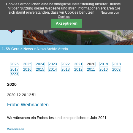
Cookies ermöglichen eine bestmögliche Bereitstellung unserer Dienste.
Mit der Nutzung dieser Webseite und ihren Informationen erklären Sie
sich damit einverstanden, dass wir Cookies benutzen
Nutzung von
Cookies
Akzeptieren
1. SV Gera
News
News Archiv Verein
2026
2025
2024
2023
2022
2021
2020
2019
2018
2017
2016
2015
2014
2013
2012
2011
2010
2009
2008
2020
2020-12-20 12:51
Frohe Weihnachten
Wir wünschen ein Frohes fest und ein sportlicheres Jahr 2021
Frohe
Weiterlesen …