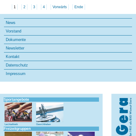
an
Gisela
1
2
3
4
Vorwärts
Ende
Christmann
Navigation
News
überspringen
Vorstand
Dokumente
Newsletter
Kontakt
Datenschutz
Impressum
Sportangebote
Leichtathletik
Gewichtheben
Freizeitgruppen