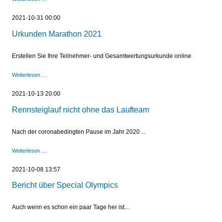
of
Cross
2021-10-31 00:00
2021
Urkunden Marathon 2021
Erstellen Sie Ihre Teilnehmer- und Gesamtwertungsurkunde online
Urkunden
Weiterlesen …
Marathon
2021
2021-10-13 20:00
Rennsteiglauf nicht ohne das Laufteam
Nach der coronabedingten Pause im Jahr 2020 ...
Rennsteiglauf
Weiterlesen …
nicht
ohne
2021-10-08 13:57
das
Laufteam
Bericht über Special Olympics
Auch wenn es schon ein paar Tage her ist...