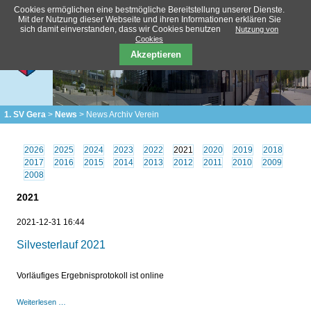
Cookies ermöglichen eine bestmögliche Bereitstellung unserer Dienste.
Mit der Nutzung dieser Webseite und ihren Informationen erklären Sie
sich damit einverstanden, dass wir Cookies benutzen
Nutzung von
Cookies
Akzeptieren
1. SV Gera
News
News Archiv Verein
2026
2025
2024
2023
2022
2021
2020
2019
2018
2017
2016
2015
2014
2013
2012
2011
2010
2009
2008
2021
2021-12-31 16:44
Silvesterlauf 2021
Vorläufiges Ergebnisprotokoll ist online
Silvesterlauf
Weiterlesen …