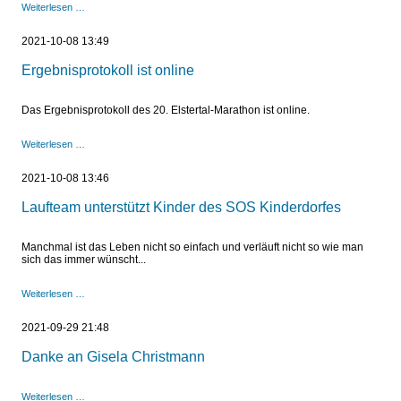
Bericht
Weiterlesen …
über
Special
2021-10-08 13:49
Olympics
Ergebnisprotokoll ist online
Das Ergebnisprotokoll des 20. Elstertal-Marathon ist online.
Ergebnisprotokoll
Weiterlesen …
ist
online
2021-10-08 13:46
Laufteam unterstützt Kinder des SOS Kinderdorfes
Manchmal ist das Leben nicht so einfach und verläuft nicht so wie man
sich das immer wünscht...
Laufteam
Weiterlesen …
unterstützt
Kinder
2021-09-29 21:48
des
SOS
Danke an Gisela Christmann
Kinderdorfes
Danke
Weiterlesen …