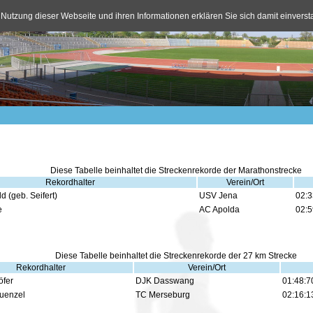
 Nutzung dieser Webseite und ihren Informationen erklären Sie sich damit einvers
Diese Tabelle beinhaltet die Streckenrekorde der Marathonstrecke
Rekordhalter
Verein/Ort
 (geb. Seifert)
USV Jena
02:3
e
AC Apolda
02:5
Diese Tabelle beinhaltet die Streckenrekorde der 27 km Strecke
Rekordhalter
Verein/Ort
öfer
DJK Dasswang
01:48:7
uenzel
TC Merseburg
02:16:1