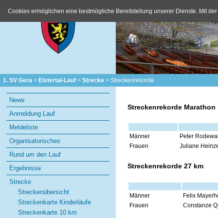
Cookies ermöglichen eine bestmögliche Bereitstellung unserer Dienste. Mit der
1. SV Gera
Elstertal-Lauf
Strecke
Streckenrekorde
Navigation
News
überspringen
Streckenrekorde Marathon
Anmeldung Lauf
Meldeliste
Männer
Peter Rodewald
Organisatorisches
Frauen
Juliane Heinz
Rund um den Lauf
Streckenrekorde 27 km
Ergebnisse
Strecke
Streckenübersicht
Männer
Felix Mayerh
Streckenkarte Kinderläufe
Frauen
Constanze Q
Streckenkarte 10 km