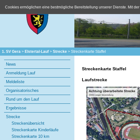
Cookies ermöglichen eine bestmögliche Bereitstellung unserer Dienste. Mit der
1. SV Gera
Elstertal-Lauf
Strecke
Streckenkarte Staffel
Navigation
News
überspringen
Streckenkarte Staffel
Anmeldung Lauf
Laufstrecke
Meldeliste
Organisatorisches
Rund um den Lauf
Ergebnisse
Strecke
Streckenübersicht
Streckenkarte Kinderläufe
Streckenkarte 10 km