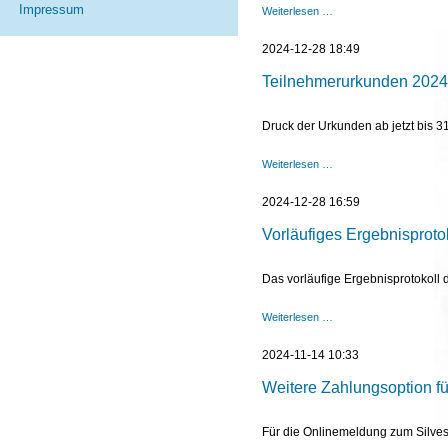
Impressum
Bilder
Weiterlesen …
des
54.
2024-12-28 18:49
Silvesterlaufs
sind
Teilnehmerurkunden 2024
online
Druck der Urkunden ab jetzt bis 
Teilnehmerurkunden
Weiterlesen …
2024
2024-12-28 16:59
Vorläufiges Ergebnisprotok
Das vorläufige Ergebnisprotokoll de
Vorläufiges
Weiterlesen …
Ergebnisprotokoll
online
2024-11-14 10:33
Weitere Zahlungsoption f
Für die Onlinemeldung zum Silvest