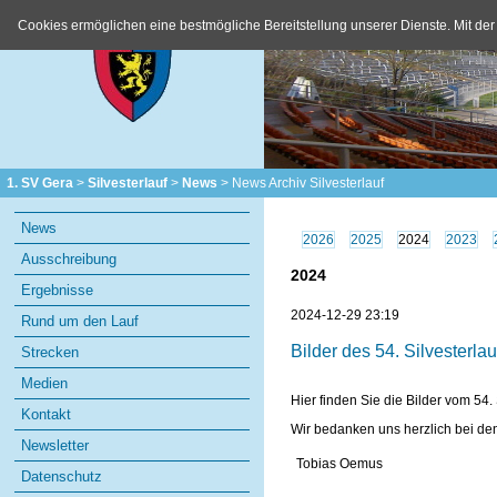
Cookies ermöglichen eine bestmögliche Bereitstellung unserer Dienste. Mit der
1. SV Gera
Silvesterlauf
News
News Archiv Silvesterlauf
Navigation
News
überspringen
2026
2025
2024
2023
Ausschreibung
2024
Ergebnisse
2024-12-29 23:19
Rund um den Lauf
Bilder des 54. Silvesterlau
Strecken
Medien
Hier finden Sie die Bilder vom 54. 
Kontakt
Wir bedanken uns herzlich bei de
Newsletter
Tobias Oemus
Datenschutz