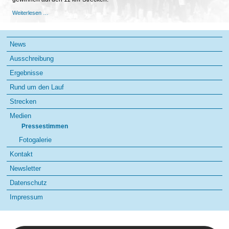
OTZ
Weiterlesen …
-
02.01.2017
Alte
Navigation
und
News
überspringen
neue
Gewinner
Ausschreibung
beim
47.
Ergebnisse
Geraer
Silvesterlauf
Rund um den Lauf
Strecken
Medien
Pressestimmen
Fotogalerie
Kontakt
Newsletter
Datenschutz
Impressum