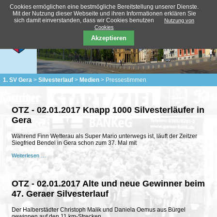
Cookies ermöglichen eine bestmögliche Bereitstellung unserer Dienste.
Mit der Nutzung dieser Webseite und ihren Informationen erklären Sie
sich damit einverstanden, dass wir Cookies benutzen
Nutzung von
Cookies
Akzeptieren
1. SV Gera
Silvesterlauf
Medien
Pressestimmen
OTZ - 02.01.2017 Knapp 1000 Silvesterläufer in
Gera
Während Finn Wetterau als Super Mario unterwegs ist, läuft der Zeitzer
Siegfried Bendel in Gera schon zum 37. Mal mit
OTZ
Weiterlesen …
-
02.01.2017
Knapp
1000
OTZ - 02.01.2017 Alte und neue Gewinner beim
Silvesterläufer
47. Geraer Silvesterlauf
in
Gera
Der Halberstädter Christoph Malik und Daniela Oemus aus Bürgel
gewinnen auf den 11 km-Strecken.