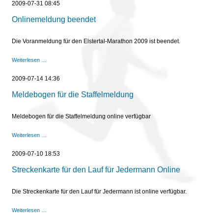
2009-07-31 08:45
Elstertal-
Marathon
Onlinemeldung beendet
verfügbar
Die Voranmeldung für den Elstertal-Marathon 2009 ist beendet.
Onlinemeldung
Weiterlesen …
beendet
2009-07-14 14:36
Meldebogen für die Staffelmeldung
Meldebogen für die Staffelmeldung online verfügbar
Meldebogen
Weiterlesen …
für
die
2009-07-10 18:53
Staffelmeldung
Streckenkarte für den Lauf für Jedermann Online
Die Streckenkarte für den Lauf für Jedermann ist online verfügbar.
Streckenkarte
Weiterlesen …
für