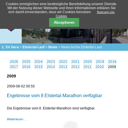
Cookies ermöglichen eine bestmögliche Bereitstellung unserer Dienste.
Mit der Nutzung dieser Webseite und ihren Informationen erklären Sie
sich damit einverstanden, dass wir Cookies benutzen
Nutzung von
Cookies
Akzeptieren
1. SV Gera
Elstertal-Lauf
News
News Archiv Elstertal-Lauf
2026
2025
2024
2023
2022
2021
2020
2019
2018
2017
2016
2015
2014
2013
2012
2011
2010
2009
2009
2009-08-02 00:55
Ergebnisse vom 8 Elstertal-Marathon verfügbar
Die Ergebnisse vom 8. Elstertal-Marathon sind verfügbar.
Ergebnisse
Weiterlesen …
vom
8