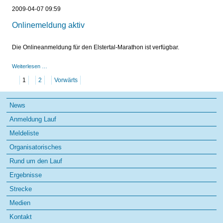
den
2009-04-07 09:59
Lauf
für
Onlinemeldung aktiv
Jedermann
Online
Die Onlineanmeldung für den Elstertal-Marathon ist verfügbar.
Onlinemeldung
Weiterlesen …
aktiv
1
2
Vorwärts
Navigation
News
überspringen
Anmeldung Lauf
Meldeliste
Organisatorisches
Rund um den Lauf
Ergebnisse
Strecke
Medien
Kontakt